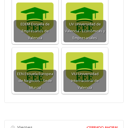
EDEM Escuela de
UV Universidad de
Empresarios de
Valencia - Económicas y
Valencia
Empresariales
EEN Escuela Europea
VIU Universidad
de Negocios - Sede
Internacional de
Murcia
Valencia
Viernes
¡CERRADO AHORA!