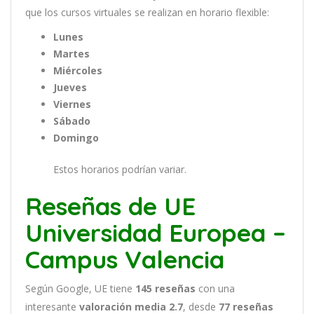
que
los
curs
os
virtual
es
se
real
iz
an
en
hor
ario
flexible:
Lunes
Martes
Miércoles
Jueves
Viernes
Sábado
Domingo
Estos horarios podrían variar.
Reseñas de UE
Universidad Europea –
Campus Valencia
Según Google, UE tiene
145
reseñas
con una
interesante
valoración media 2.7
, desde
77 reseñas