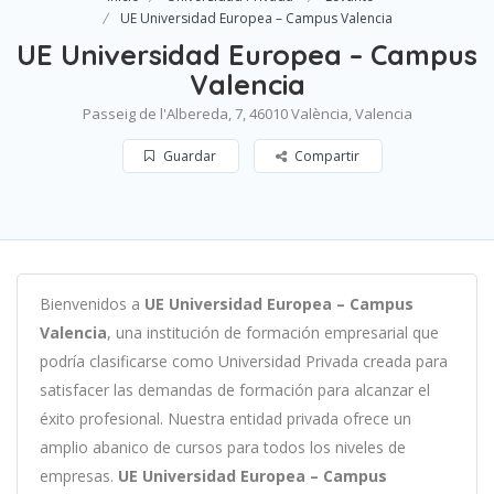
UE Universidad Europea – Campus Valencia
UE Universidad Europea – Campus
Valencia
Passeig de l'Albereda, 7, 46010 València, Valencia
Guardar
Compartir
B
ien
ven
id
os
a
UE Universidad Europea – Campus
Valencia
,
un
a
instit
uci
ón
de
form
aci
ón
em
pres
arial
que
podría clasificarse como
Universidad Privada c
read
a
para
satisf
acer
las
demand
as
de
form
aci
ón
para
al
can
zar el
éxito profesional
.
Nu
est
ra
ent
idad
privada of
re
ce
un
ampl
io
ab
an
ico
de
curs
os
para
to
dos
los
n
ive
les
de
em
pres
as
.
UE Universidad Europea – Campus