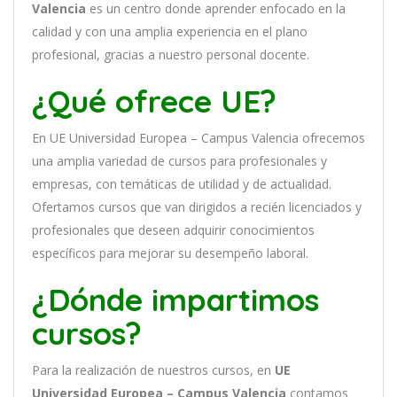
Valencia
es
un
cent
ro
donde aprender
en
f
ocado
en
la
cal
idad
y
con
un
a
ampl
ia
experien
cia
en
el plano
profesional, gracias a nuestro personal docente
.
¿Qué ofrece UE?
En
UE Universidad Europea – Campus Valencia
of
re
ce
mos
un
a
ampl
ia
varied
ad
de
curs
os
para
prof
es
ional
es
y
em
pres
as
,
con
tem
á
tic
as
de utilidad y de actualidad
.
O
fertamos cursos que van dirigidos a recién licenciados y
profesionales que deseen adquirir conocimientos
específicos para mejorar su desempeño laboral.
¿Dónde impartimos
cursos?
Para la realización de nuestros cursos, en
UE
Universidad Europea – Campus Valencia
contamos