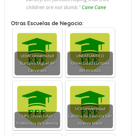
children are not dumb.”
Cane Cane
Otras Escuelas de Negocio:
UEMC Universidad
UNEATLANTICO
Europea Miguel de
Universidad Europea
Cervantes
del Atlántico
UCV Universidad
UPV Universidad
Católica de Valencia San
Politécnica de Valencia
Vicente Mártir