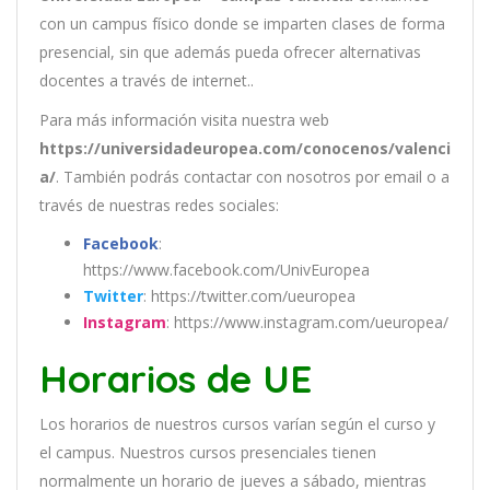
con un
campus físico donde se imparten clases de forma
presencial, sin que además pueda ofrecer alternativas
docentes a través de internet..
Para más información visita nuestra web
https://universidadeuropea.com/conocenos/valenci
a/
. También podrás contactar con nosotros por email
o a
través de nuestras redes sociales:
Facebook
:
https://www.facebook.com/UnivEuropea
Twitter
: https://twitter.com/ueuropea
Instagram
: https://www.instagram.com/ueuropea/
Horarios de UE
Los
hor
arios
de
nu
est
ros
curs
os
var
í
an
se
g
ú
n
el
cur
so
y
el
campus
.
Nu
est
ros
curs
os
pres
en
cial
es
t
ien
en
normal
ment
e
un
hor
ario
de
j
ue
ves
a
s
á
b
ado
,
m
ient
ras