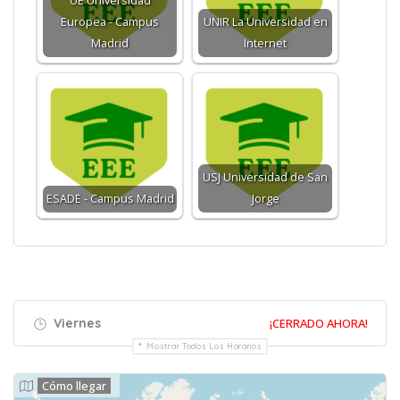
UE Universidad
Europea - Campus
UNIR La Universidad en
Madrid
Internet
USJ Universidad de San
ESADE - Campus Madrid
Jorge
Viernes
¡CERRADO AHORA!
Mostrar Todos Los Horarios
Cómo llegar