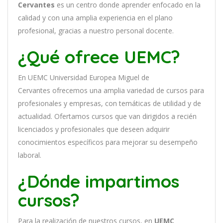
Cervantes
es
un
cent
ro
donde aprender
en
f
ocado
en
la
cal
idad
y
con
un
a
ampl
ia
experien
cia
en
el plano
profesional, gracias a nuestro personal docente
.
¿Qué ofrece UEMC?
En
UEMC Universidad Europea Miguel de
Cervantes
of
re
ce
mos
un
a
ampl
ia
varied
ad
de
curs
os
para
prof
es
ional
es
y
em
pres
as
,
con
tem
á
tic
as
de utilidad y de
actualidad
. O
fertamos cursos que van dirigidos a recién
licenciados y profesionales que deseen adquirir
conocimientos específicos para mejorar su desempeño
laboral.
¿Dónde impartimos
cursos?
Para la realización de nuestros cursos, en
UEMC