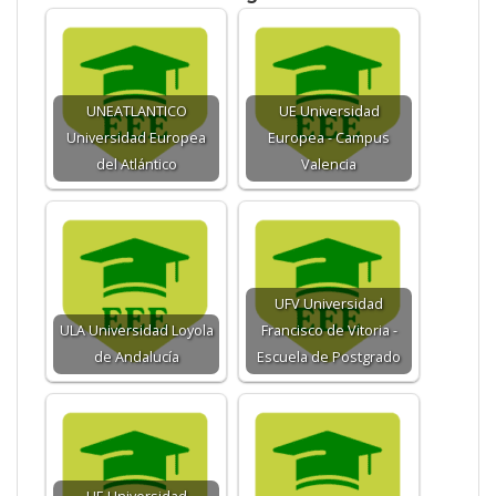
UNEATLANTICO
UE Universidad
Universidad Europea
Europea - Campus
del Atlántico
Valencia
UFV Universidad
ULA Universidad Loyola
Francisco de Vitoria -
de Andalucía
Escuela de Postgrado