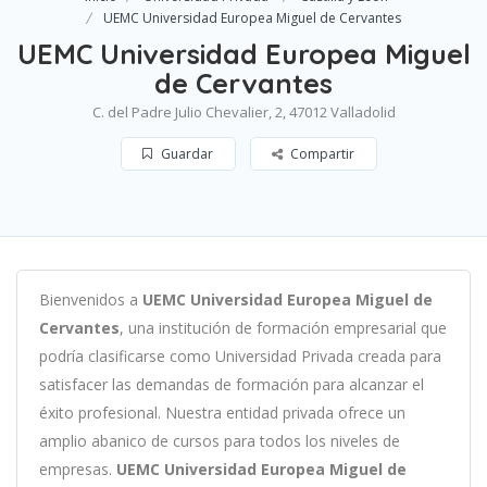
UEMC Universidad Europea Miguel de Cervantes
UEMC Universidad Europea Miguel
de Cervantes
C. del Padre Julio Chevalier, 2, 47012 Valladolid
Guardar
Compartir
B
ien
ven
id
os
a
UEMC Universidad Europea Miguel de
Cervantes
,
un
a
instit
uci
ón
de
form
aci
ón
em
pres
arial
que
podría clasificarse como
Universidad Privada c
read
a
para
satisf
acer
las
demand
as
de
form
aci
ón
para
al
can
zar el
éxito profesional
.
Nu
est
ra
ent
idad
privada of
re
ce
un
ampl
io
ab
an
ico
de
curs
os
para
to
dos
los
n
ive
les
de
em
pres
as
.
UEMC Universidad Europea Miguel de