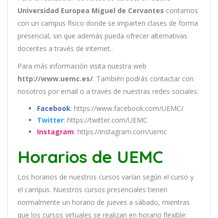
Universidad Europea Miguel de Cervantes
contamos
con un
campus físico donde se imparten clases de forma
presencial, sin que además pueda ofrecer alternativas
docentes a través de internet..
Para más información visita nuestra web
http://www.uemc.es/
. También podrás contactar con
nosotros por email
o a través de nuestras redes sociales:
Facebook
: https://www.facebook.com/UEMC/
Twitter
: https://twitter.com/UEMC
Instagram
: https://instagram.com/uemc
Horarios de UEMC
Los
hor
arios
de
nu
est
ros
curs
os
var
í
an
se
g
ú
n
el
cur
so
y
el
campus
.
Nu
est
ros
curs
os
pres
en
cial
es
t
ien
en
normal
ment
e
un
hor
ario
de
j
ue
ves
a
s
á
b
ado
,
m
ient
ras
que
los
curs
os
virtual
es
se
real
iz
an
en
hor
ario
flexible: