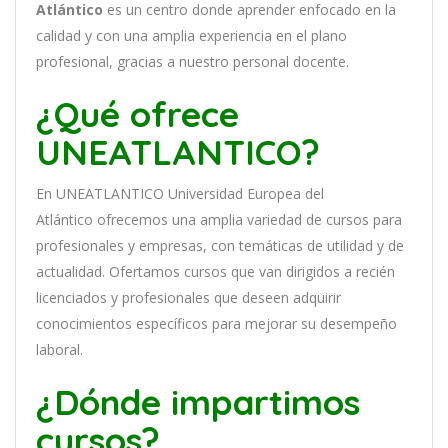
Atlántico
es
un
cent
ro
donde aprender
en
f
ocado
en
la
cal
idad
y
con
un
a
ampl
ia
experien
cia
en
el plano
profesional, gracias a nuestro personal docente
.
¿Qué ofrece
UNEATLANTICO?
En
UNEATLANTICO Universidad Europea del
Atlántico
of
re
ce
mos
un
a
ampl
ia
varied
ad
de
curs
os
para
prof
es
ional
es
y
em
pres
as
,
con
tem
á
tic
as
de utilidad y de
actualidad
. O
fertamos cursos que van dirigidos a recién
licenciados y profesionales que deseen adquirir
conocimientos específicos para mejorar su desempeño
laboral.
¿Dónde impartimos
cursos?