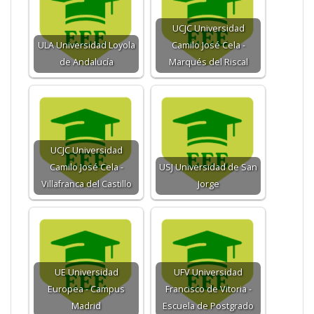
UCJC Universidad
ULA Universidad Loyola
Camilo José Cela -
de Andalucía
Marqués del Riscal
UCJC Universidad
Camilo José Cela -
USJ Universidad de San
Villafranca del Castillo
Jorge
UE Universidad
UFV Universidad
Europea - Campus
Francisco de Vitoria -
Madrid
Escuela de Postgrado