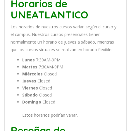
Horarios de
UNEATLANTICO
Los
hor
arios
de
nu
est
ros
curs
os
var
í
an
se
g
ú
n
el
cur
so
y
el
campus
.
Nu
est
ros
curs
os
pres
en
cial
es
t
ien
en
normal
ment
e
un
hor
ario
de
j
ue
ves
a
s
á
b
ado
,
m
ient
ras
que
los
curs
os
virtual
es
se
real
iz
an
en
hor
ario
flexible:
Lunes
7:30AM-9PM
Martes
7:30AM-9PM
Miércoles
Closed
Jueves
Closed
Viernes
Closed
Sábado
Closed
Domingo
Closed
Estos horarios podrían variar.
Reseñas de