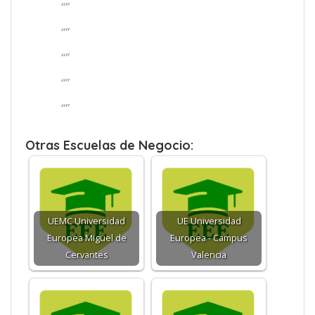
“”
“”
“”
“”
“”
Otras Escuelas de Negocio:
UEMC Universidad
UE Universidad
Europea Miguel de
Europea - Campus
Cervantes
Valencia