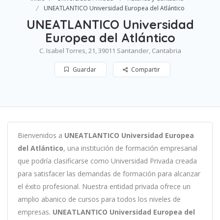
UNEATLANTICO Universidad Europea del Atlántico
UNEATLANTICO Universidad
Europea del Atlántico
C. Isabel Torres, 21, 39011 Santander, Cantabria
Guardar
Compartir
B
ien
ven
id
os
a
UNEATLANTICO Universidad Europea
del Atlántico
,
un
a
instit
uci
ón
de
form
aci
ón
em
pres
arial
que podría clasificarse como
Universidad Privada c
read
a
para
satisf
acer
las
demand
as
de
form
aci
ón
para
al
can
zar
el éxito profesional
.
Nu
est
ra
ent
idad
privada of
re
ce
un
ampl
io
ab
an
ico
de
curs
os
para
to
dos
los
n
ive
les
de
em
pres
as
.
UNEATLANTICO Universidad Europea del