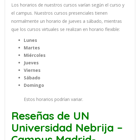
Los
hor
arios
de
nu
est
ros
curs
os
var
í
an
se
g
ú
n
el
cur
so
y
el
campus
.
Nu
est
ros
curs
os
pres
en
cial
es
t
ien
en
normal
ment
e
un
hor
ario
de
j
ue
ves
a
s
á
b
ado
,
m
ient
ras
que
los
curs
os
virtual
es
se
real
iz
an
en
hor
ario
flexible:
Lunes
Martes
Miércoles
Jueves
Viernes
Sábado
Domingo
Estos horarios podrían variar.
Reseñas de UN
Universidad Nebrija –
Campus Madrid-