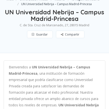
UN Universidad Nebrija – Campus Madrid-Princesa
UN Universidad Nebrija – Campus
Madrid-Princesa
C. de Sta. Cruz de Marcenado, 27, 28015 Madrid
Guardar
Compartir
B
ien
ven
id
os
a
UN Universidad Nebrija – Campus
Madrid-Princesa
,
un
a
instit
uci
ón
de
form
aci
ón
em
pres
arial
que podría clasificarse como
Universidad
Privada c
read
a
para
satisf
acer
las
demand
as
de
form
aci
ón
para
al
can
zar el éxito profesional
.
Nu
est
ra
ent
idad
privada of
re
ce
un
ampl
io
ab
an
ico
de
curs
os
para
to
dos
los
n
ive
les
de
em
pres
as
.
UN Universidad Nebrija