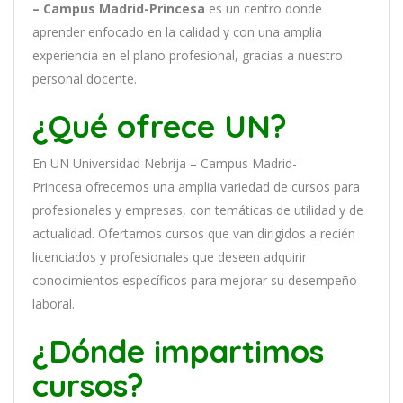
– Campus Madrid-Princesa
es
un
cent
ro
donde
aprender
en
f
ocado
en
la
cal
idad
y
con
un
a
ampl
ia
experien
cia
en
el plano profesional, gracias a nuestro
personal docente
.
¿Qué ofrece UN?
En
UN Universidad Nebrija – Campus Madrid-
Princesa
of
re
ce
mos
un
a
ampl
ia
varied
ad
de
curs
os
para
prof
es
ional
es
y
em
pres
as
,
con
tem
á
tic
as
de utilidad y de
actualidad
. O
fertamos cursos que van dirigidos a recién
licenciados y profesionales que deseen adquirir
conocimientos específicos para mejorar su desempeño
laboral.
¿Dónde impartimos
cursos?