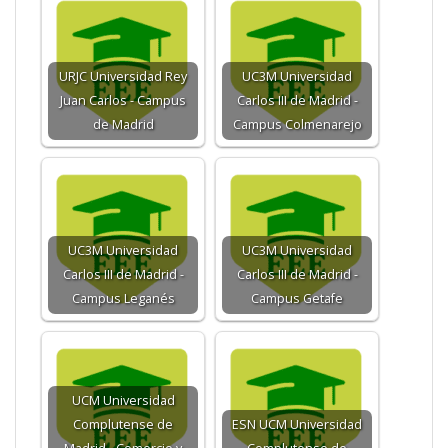
URJC Universidad Rey
UC3M Universidad
Juan Carlos - Campus
Carlos III de Madrid -
de Madrid
Campus Colmenarejo
UC3M Universidad
UC3M Universidad
Carlos III de Madrid -
Carlos III de Madrid -
Campus Leganés
Campus Getafe
UCM Universidad
Complutense de
ESN UCM Universidad