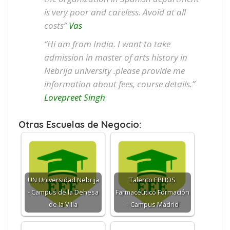
is very poor and careless. Avoid at all
costs”
Vas
“Hi am from India. I want to take
admission in master of arts history in
Nebrija university .please provide me
information about fees, course details.”
Lovepreet Singh
Otras Escuelas de Negocio:
UN Universidad Nebrija
Talento EPHOS
- Campus de la Dehesa
Farmacéutico Formación
de la Villa
- Campus Madrid