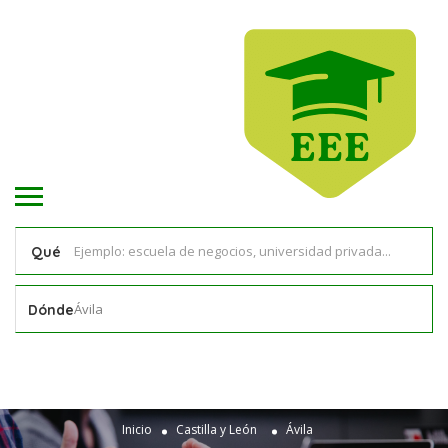
Qué
Ávila
Dónde
Inicio
Castilla y León
Ávila