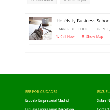
Hotêlsity Business Schoo
CARRER DE TEODOR LLORENTE, 
Call Now
Show Map
EEE POR CIUDADES
ESCUEL
Escuela Empresarial Madrid
Sobre N
Escuela Empresarial Barcelona
Contact