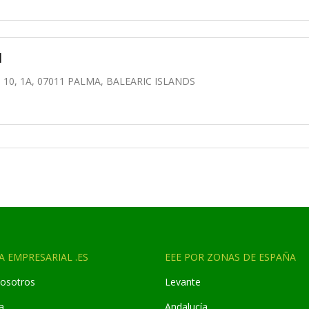
l
10, 1A, 07011 PALMA, BALEARIC ISLANDS
A EMPRESARIAL .ES
EEE POR ZONAS DE ESPAÑA
osotros
Levante
a
Andaluc
í
a