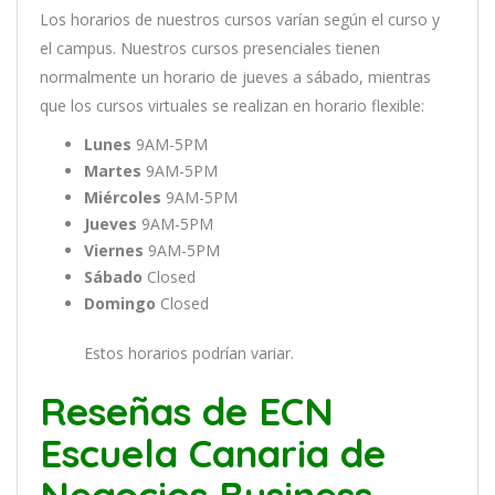
Los
hor
arios
de
nu
est
ros
curs
os
var
í
an
se
g
ú
n
el
cur
so
y
el
campus
.
Nu
est
ros
curs
os
pres
en
cial
es
t
ien
en
normal
ment
e
un
hor
ario
de
j
ue
ves
a
s
á
b
ado
,
m
ient
ras
que
los
curs
os
virtual
es
se
real
iz
an
en
hor
ario
flexible:
Lunes
9AM-5PM
Martes
9AM-5PM
Miércoles
9AM-5PM
Jueves
9AM-5PM
Viernes
9AM-5PM
Sábado
Closed
Domingo
Closed
Estos horarios podrían variar.
Reseñas de ECN
Escuela Canaria de