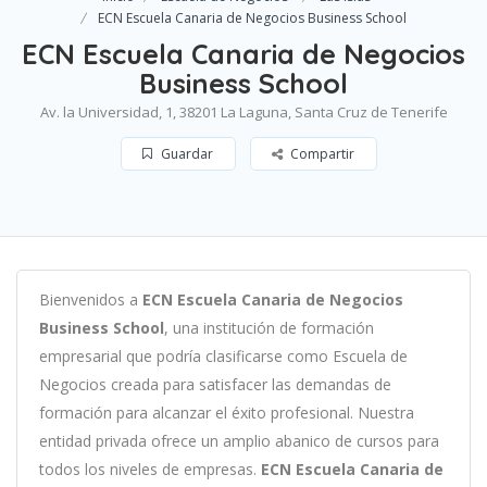
ECN Escuela Canaria de Negocios Business School
ECN Escuela Canaria de Negocios
Business School
Av. la Universidad, 1, 38201 La Laguna, Santa Cruz de Tenerife
Guardar
Compartir
B
ien
ven
id
os
a
ECN Escuela Canaria de Negocios
Business School
,
un
a
instit
uci
ón
de
form
aci
ón
em
pres
arial
que podría clasificarse como
Escuela de
Negocios c
read
a
para
satisf
acer
las
demand
as
de
form
aci
ón
para
al
can
zar el éxito profesional
.
Nu
est
ra
ent
idad
privada of
re
ce
un
ampl
io
ab
an
ico
de
curs
os
para
to
dos
los
n
ive
les
de
em
pres
as
.
ECN Escuela Canaria de