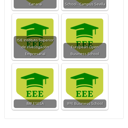
Canaria
School - Campus Sevilla
ISIE Instituto Superior
de Investigación
European Open
Empresarial
Business School
IMF ESESA
IFFE Business School