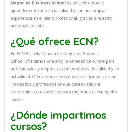
Negocios Business School
es
un
cent
ro
donde
aprender
en
f
ocado
en
la
cal
idad
y
con
un
a
ampl
ia
experien
cia
en
el plano profesional, gracias a nuestro
personal docente
.
¿Qué ofrece ECN?
En
ECN Escuela Canaria de Negocios Business
School
of
re
ce
mos
un
a
ampl
ia
varied
ad
de
curs
os
para
prof
es
ional
es
y
em
pres
as
,
con
tem
á
tic
as
de utilidad y de
actualidad
. O
fertamos cursos que van dirigidos a recién
licenciados y profesionales que deseen adquirir
conocimientos específicos para mejorar su desempeño
laboral.
¿Dónde impartimos
cursos?