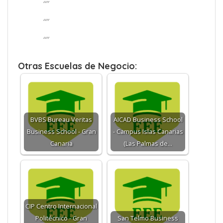
“”
“”
“”
Otras Escuelas de Negocio:
BVBS Bureau Veritas
AICAD Business School
Business School - Gran
- Campus Islas Canarias
Canaria
(Las Palmas de…
CIP Centro Internacional
Politécnico - Gran
San Telmo Business