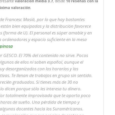
teresante
valoración media 3.7
, desde
10 reseñas
con la
áxima valoración
.
 de Francesc Masiá, por lo que hay bastantes
 están bien equipadas y la distribución favorece
 (forma de U). El personal es súper amable y en
n ordenadores y espacio suficiente en la mesa
spinosa
 GESCO. El 70% del contenido no sirve. Pocos
algunos de ellos ni saben español, aunque el
uy desorganizados con los horarios y las
ivas. Te llenan de trabajos en grupo sin sentido.
recién graduados. Si tienes más de 30 no
lo dicen porque sólo les interesa tu dinero.
or totalmente improvisada que te aporta poco
 horas de sueño. Una pérdida de tiempo y
 algunos docentes hacia los Suraméricanos.