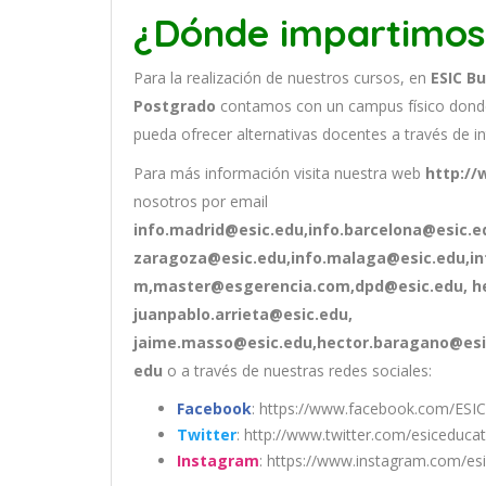
¿Dónde impartimos
Para la realización de nuestros cursos, en
ESIC B
Postgrado
contamos con un
campus físico donde
pueda ofrecer alternativas docentes a través de in
Para más información visita nuestra web
http://
nosotros por email
info.madrid@esic.edu,info.barcelona@esic.ed
zaragoza@esic.edu,info.malaga@esic.edu,i
m,master@esgerencia.com,dpd@esic.edu, he
juanpablo.arrieta@esic.edu,
jaime.masso@esic.edu,hector.baragano@esic
edu
o a través de nuestras redes sociales:
Facebook
: https://www.facebook.com/ESIC
Twitter
: http://www.twitter.com/esiceduca
Instagram
: https://www.instagram.com/es