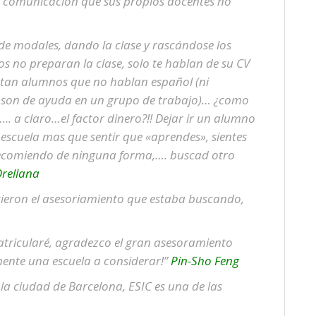
y comunicación que sus propios docentes no
de modales, dando la clase y rascándose los
 no preparan la clase, solo te hablan de su CV
eptan alumnos que no hablan español (ni
e son de ayuda en un grupo de trabajo)… ¿como
.. a claro…el factor dinero?!! Dejar ir un alumno
a escuela mas que sentir que «aprendes», sientes
recomiendo de ninguna forma,…. buscad otro
rellana
cieron el asesoriamiento que estaba buscando,
tricularé, agradezco el gran asesoramiento
mente una escuela a considerar!”
Pin-Sho Feng
 la ciudad de Barcelona, ESIC es una de las