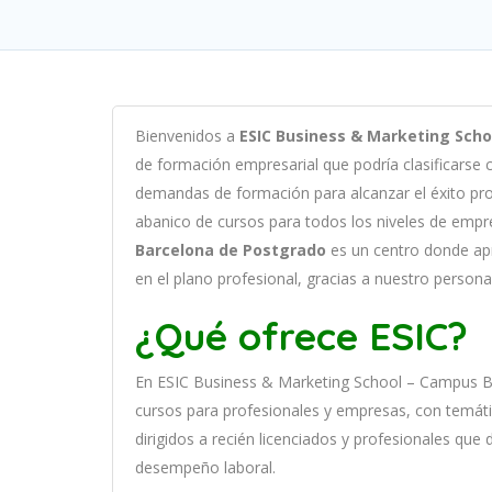
B
ien
ven
id
os
a
ESIC Business & Marketing Scho
de
form
aci
ón
em
pres
arial
que podría clasificars
demand
as
de
form
aci
ón
para
al
can
zar el éxito pr
ab
an
ico
de
curs
os
para
to
dos
los
n
ive
les
de
em
pr
Barcelona de Postgrado
es
un
cent
ro
donde ap
en
el plano profesional, gracias a nuestro person
¿Qué ofrece ESIC?
En
ESIC Business & Marketing School – Campus 
curs
os
para
prof
es
ional
es
y
em
pres
as
,
con
tem
á
t
dirigidos a recién licenciados y profesionales que
desempeño laboral.