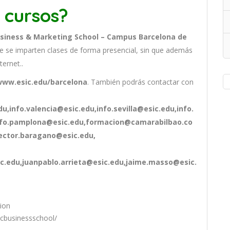
 cursos?
usiness & Marketing School – Campus Barcelona de
 se imparten clases de forma presencial, sin que además
ternet..
www.esic.edu/barcelona
. También podrás contactar con
u,info.valencia@esic.edu,info.sevilla@esic.edu,info.
nfo.pamplona@esic.edu,formacion@camarabilbao.co
ctor.baragano@esic.edu,
.edu,juanpablo.arrieta@esic.edu,jaime.masso@esic.
tion
icbusinessschool/