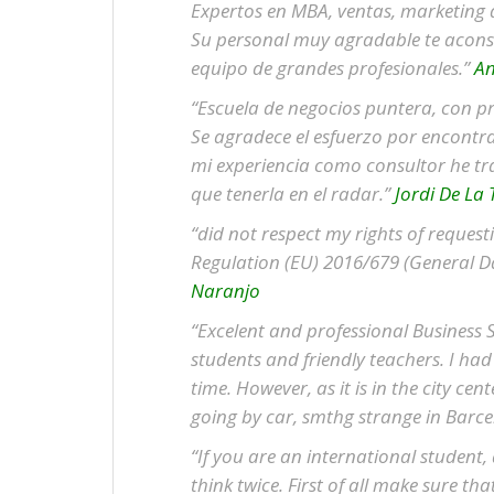
Expertos en MBA, ventas, marketing d
Su personal muy agradable te aconsej
equipo de grandes profesionales.”
An
“Escuela de negocios puntera, con p
Se agradece el esfuerzo por encontr
mi experiencia como consultor he tra
que tenerla en el radar.”
Jordi De La 
“did not respect my rights of reques
Regulation (EU) 2016/679 (General D
Naranjo
“Excelent and professional Business Sc
students and friendly teachers. I h
time. However, as it is in the city cent
going by car, smthg strange in Barc
“If you are an international student,
think twice. First of all make sure t