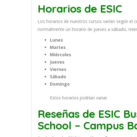
Horarios de ESIC
Los
hor
arios
de
nu
est
ros
curs
os
var
í
an
se
g
ú
n
el
c
normal
ment
e
un
hor
ario
de
j
ue
ves
a
s
á
b
ado
,
m
ie
Lunes
Martes
Miércoles
Jueves
Viernes
Sábado
Domingo
Estos horarios podrían variar.
Reseñas de ESIC Bu
School – Campus B