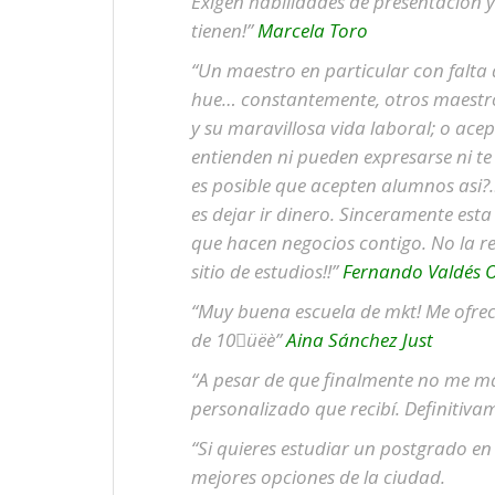
Exigen habilidades de presentación 
tienen!”
Marcela Toro
“Un maestro en particular con falta 
hue… constantemente, otros maestros
y su maravillosa vida laboral; o ac
entienden ni pueden expresarse ni t
es posible que acepten alumnos asi?…
es dejar ir dinero. Sinceramente est
que hacen negocios contigo. No la 
sitio de estudios!!”
Fernando Valdés O
“Muy buena escuela de mkt! Me ofre
de 10üëè”
Aina Sánchez Just
“A pesar de que finalmente no me ma
personalizado que recibí. Definitiva
“Si quieres estudiar un postgrado en
mejores opciones de la ciudad.