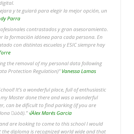
igital.
ara y te guiará para elegir la mejor opción, un
dy Parra
rofesionales contrastados y gran asesoramiento.
ar la formación idónea para cada persona. En
tado con distintas escuelas y ESIC siempre hay
Torre
ting the removal of my personal data following
ata Protection Regulation)”
Vanessa Lamas
hool! It’s a wonderful place, full of enthusiastic
ad my Master done there and was a wonderful
er, can be dificult to find parking (if you are
elona üòâ).”
√Älex Marés Garcia
 and are looking to come to this school I would
hat the diploma is recognized world wide and that