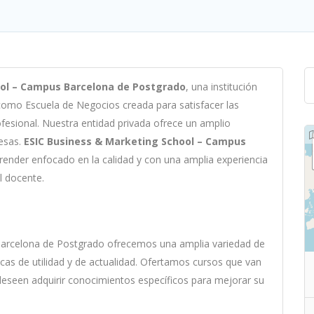
ol – Campus Barcelona de Postgrado
,
un
a
instit
uci
ón
e como
Escuela de Negocios c
read
a
para
satisf
acer
las
ofesional
.
Nu
est
ra
ent
idad
privada of
re
ce
un
ampl
io
es
as
.
ESIC Business & Marketing School – Campus
render
en
f
ocado
en
la
cal
idad
y
con
un
a
ampl
ia
experien
cia
al docente
.
Barcelona de Postgrado
of
re
ce
mos
un
a
ampl
ia
varied
ad
de
ic
as
de utilidad y de actualidad
. O
fertamos cursos que van
 deseen adquirir conocimientos específicos para mejorar su