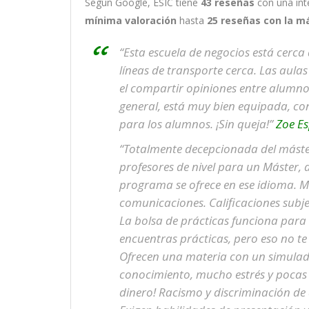
Según Google, ESIC tiene
43
reseñas
con una in
mínima valoración
hasta
25
reseñas con la m
“Esta escuela de negocios está cerca
líneas de transporte cerca. Las aulas
el compartir opiniones entre alumnos
general, está muy bien equipada, co
para los alumnos. ¡Sin queja!”
Zoe E
“Totalmente decepcionada del máster
profesores de nivel para un Máster, 
programa se ofrece en ese idioma. M
comunicaciones. Calificaciones subjet
La bolsa de prácticas funciona para 
encuentras prácticas, pero eso no te 
Ofrecen una materia con un simulad
conocimiento, mucho estrés y pocas
dinero! Racismo y discriminación de