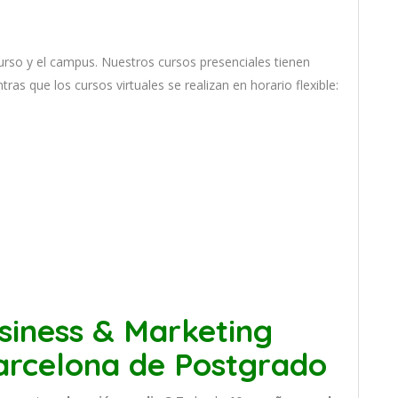
ur
so
y
el
campus
.
Nu
est
ros
curs
os
pres
en
cial
es
t
ien
en
nt
ras
que
los
curs
os
virtual
es
se
real
iz
an
en
hor
ario
flexible:
siness & Marketing
arcelona de Postgrado