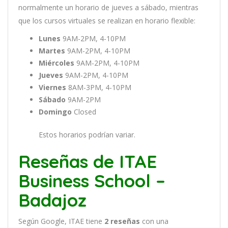
normal
ment
e
un
hor
ario
de
j
ue
ves
a
s
á
b
ado
,
m
ient
ras
que
los
curs
os
virtual
es
se
real
iz
an
en
hor
ario
flexible:
Lunes
9AM-2PM, 4-10PM
Martes
9AM-2PM, 4-10PM
Miércoles
9AM-2PM, 4-10PM
Jueves
9AM-2PM, 4-10PM
Viernes
8AM-3PM, 4-10PM
Sábado
9AM-2PM
Domingo
Closed
Estos horarios podrían variar.
Reseñas de ITAE
Business School –
Badajoz
Según Google, ITAE tiene
2
reseñas
con una