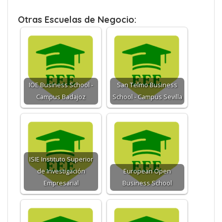
Otras Escuelas de Negocio:
IOE Business School -
San Telmo Business
Campus Badajoz
School - Campus Sevilla
ISIE Instituto Superior
de Investigación
European Open
Empresarial
Business School