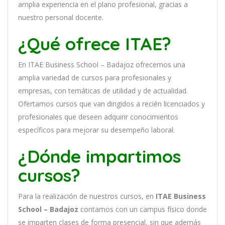
ampl
ia
experien
cia
en
el plano profesional, gracias a
nuestro personal docente
.
¿Qué ofrece ITAE?
En
ITAE Business School – Badajoz
of
re
ce
mos
un
a
ampl
ia
varied
ad
de
curs
os
para
prof
es
ional
es
y
em
pres
as
,
con
tem
á
tic
as
de utilidad y de actualidad
.
O
fertamos cursos que van dirigidos a recién licenciados y
profesionales que deseen adquirir conocimientos
específicos para mejorar su desempeño laboral.
¿Dónde impartimos
cursos?
Para la realización de nuestros cursos, en
ITAE Business
School – Badajoz
contamos con un
campus físico donde
se imparten clases de forma presencial, sin que además