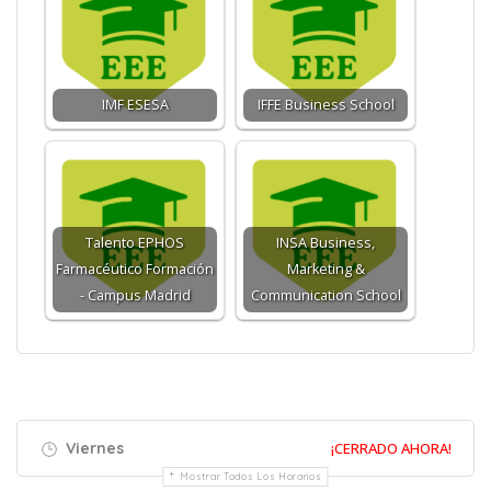
IMF ESESA
IFFE Business School
Talento EPHOS
INSA Business,
Farmacéutico Formación
Marketing &
- Campus Madrid
Communication School
Viernes
¡CERRADO AHORA!
Mostrar Todos Los Horarios