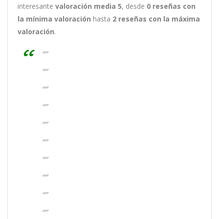
interesante
valoración media 5
, desde
0 reseñas
con
la mínima valoración
hasta
2
reseñas con la máxima
valoración
.
“”
“”
“”
“”
“”
“”
“”
“”
“”
“”