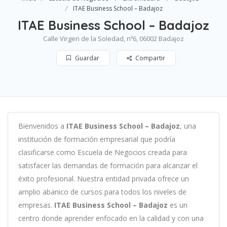
ITAE Business School – Badajoz
ITAE Business School – Badajoz
Calle Virgen de la Soledad, nº6, 06002 Badajoz
Guardar
Compartir
B
ien
ven
id
os
a
ITAE Business School – Badajoz
,
un
a
instit
uci
ón
de
form
aci
ón
em
pres
arial
que podría
clasificarse como
Escuela de Negocios c
read
a
para
satisf
acer
las
demand
as
de
form
aci
ón
para
al
can
zar el
éxito profesional
.
Nu
est
ra
ent
idad
privada of
re
ce
un
ampl
io
ab
an
ico
de
curs
os
para
to
dos
los
n
ive
les
de
em
pres
as
.
ITAE Business School – Badajoz
es
un
cent
ro
donde aprender
en
f
ocado
en
la
cal
idad
y
con
un
a