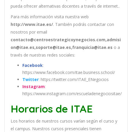
pueda ofrecer alternativas docentes a través de internet..
Para más información visita nuestra web
http://www.itae.es/
. También podrás contactar con
nosotros por email
contacto@centroestrategicoynegocios.com,admisi
on@itae.es,soporte@itae.es,franquicia@itae.es
o a
través de nuestras redes sociales:
Facebook
:
https://www.facebook.com/itae.business.school/
Twitter
: https://twitter.com/ITAE_ENegocios
Instagram
:
https://www.instagram.com/escueladenegociositae/
Horarios de ITAE
Los
hor
arios
de
nu
est
ros
curs
os
var
í
an
se
g
ú
n
el
cur
so
y
el
campus
.
Nu
est
ros
curs
os
pres
en
cial
es
t
ien
en