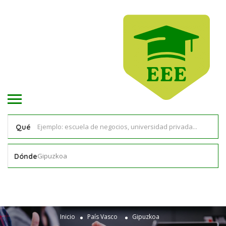
Qué
Gipuzkoa
Dónde
Inicio
País Vasco
Gipuzkoa