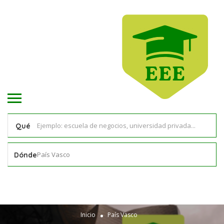
Qué
País Vasco
Dónde
Inicio
País Vasco