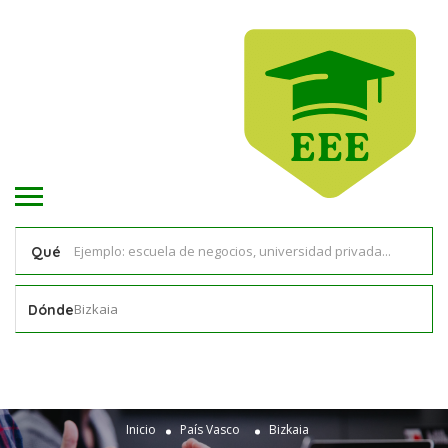
Qué
Bizkaia
Dónde
Inicio
País Vasco
Bizkaia