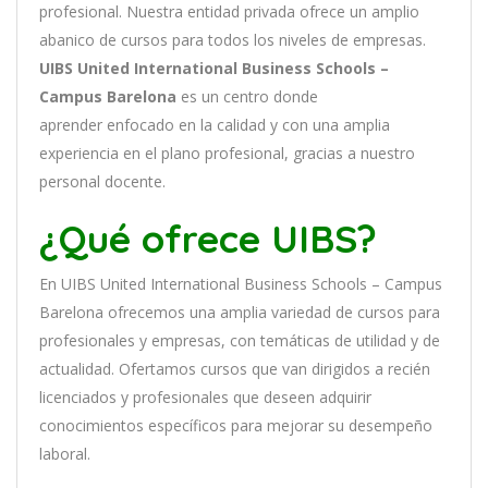
profesional
.
Nu
est
ra
ent
idad
privada of
re
ce
un
ampl
io
ab
an
ico
de
curs
os
para
to
dos
los
n
ive
les
de
em
pres
as
.
UIBS United International Business Schools –
Campus Barelona
es
un
cent
ro
donde
aprender
en
f
ocado
en
la
cal
idad
y
con
un
a
ampl
ia
experien
cia
en
el plano profesional, gracias a nuestro
personal docente
.
¿Qué ofrece UIBS?
En
UIBS United International Business Schools – Campus
Barelona
of
re
ce
mos
un
a
ampl
ia
varied
ad
de
curs
os
para
prof
es
ional
es
y
em
pres
as
,
con
tem
á
tic
as
de utilidad y de
actualidad
. O
fertamos cursos que van dirigidos a recién
licenciados y profesionales que deseen adquirir
conocimientos específicos para mejorar su desempeño
laboral.