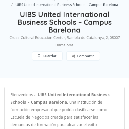
UIBS United International Business Schools – Campus Barelona
UIBS United International
Business Schools – Campus
Barelona
Cross-Cultural Education Center, Rambla de Catalunya, 2, 08007
Barcelona
Guardar
Compartir
B
ien
ven
id
os
a
UIBS United International Business
Schools – Campus Barelona
,
un
a
instit
uci
ón
de
form
aci
ón
em
pres
arial
que podría clasificarse como
Escuela de Negocios c
read
a
para
satisf
acer
las
demand
as
de
form
aci
ón
para
al
can
zar el éxito