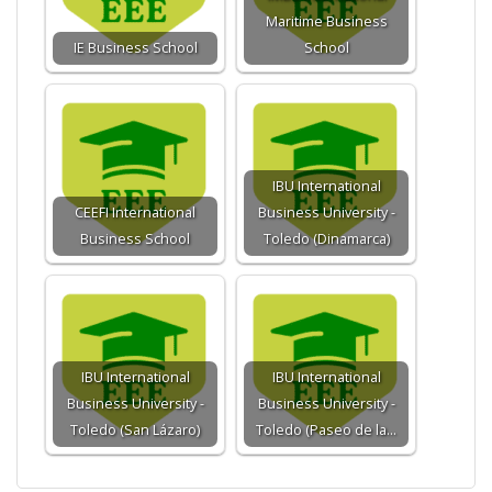
Maritime Business
IE Business School
School
IBU International
CEEFI International
Business University -
Business School
Toledo (Dinamarca)
IBU International
IBU International
Business University -
Business University -
Toledo (San Lázaro)
Toledo (Paseo de la…