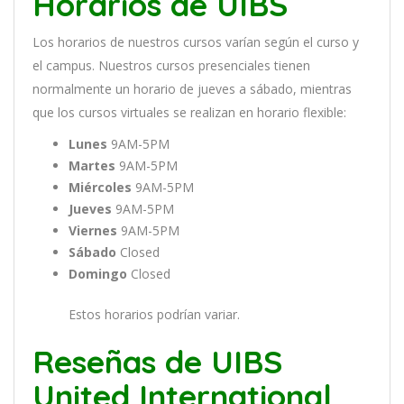
Horarios de UIBS
Los
hor
arios
de
nu
est
ros
curs
os
var
í
an
se
g
ú
n
el
cur
so
y
el
campus
.
Nu
est
ros
curs
os
pres
en
cial
es
t
ien
en
normal
ment
e
un
hor
ario
de
j
ue
ves
a
s
á
b
ado
,
m
ient
ras
que
los
curs
os
virtual
es
se
real
iz
an
en
hor
ario
flexible:
Lunes
9AM-5PM
Martes
9AM-5PM
Miércoles
9AM-5PM
Jueves
9AM-5PM
Viernes
9AM-5PM
Sábado
Closed
Domingo
Closed
Estos horarios podrían variar.
Reseñas de UIBS
United International